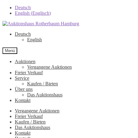
Deutsch
English
(
Englisch
)
Zur
Zum
Navigation
Inhalt
Deutsch
springen
springen
English
Menü
Auktionen
Vergangene Auktionen
Freier Verkauf
Service
Kaufen / Bieten
Über uns
Das Auktionshaus
Kontakt
Vergangene Auktionen
Freier Verkauf
Kaufen / Bieten
Das Auktionshaus
Kontakt