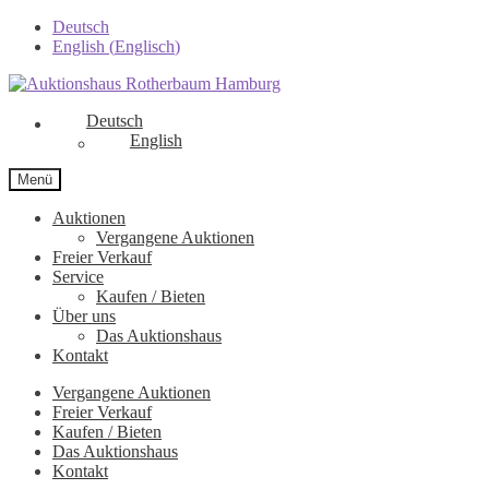
Deutsch
English
(
Englisch
)
Zur
Zum
Navigation
Inhalt
Deutsch
springen
springen
English
Menü
Auktionen
Vergangene Auktionen
Freier Verkauf
Service
Kaufen / Bieten
Über uns
Das Auktionshaus
Kontakt
Vergangene Auktionen
Freier Verkauf
Kaufen / Bieten
Das Auktionshaus
Kontakt