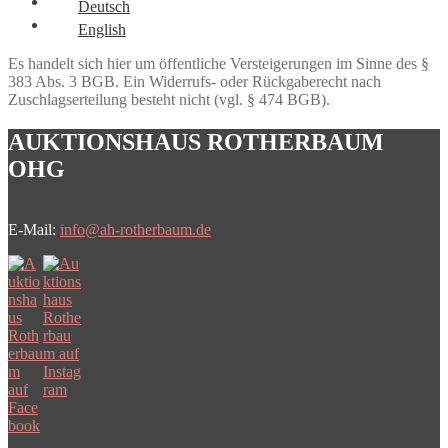
Deutsch
English
Es handelt sich hier um öffentliche Versteigerungen im Sinne des §
383 Abs. 3 BGB. Ein Widerrufs- oder Rückgaberecht nach
Zuschlagserteilung besteht nicht (vgl. § 474 BGB).
AUKTIONSHAUS ROTHERBAUM
OHG
E-Mail:
info@ah-rotherbaum.de